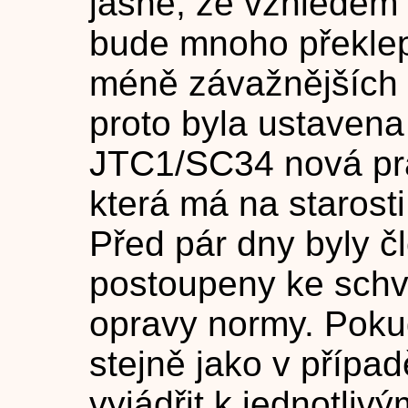
jasné, že vzhledem 
bude mnoho překlepů
méně závažnějších c
proto byla ustavena
JTC1/SC34 nová pr
která má na starost
Před pár dny byly 
postoupeny ke schv
opravy normy. Poku
stejně jako v přípa
vyjádřit k jednotli