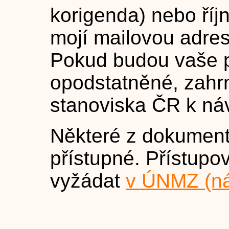
korigenda) nebo ří
mojí mailovou adre
Pokud budou vaše 
opodstatněné, zahr
stanoviska ČR k n
Některé z dokument
přístupné. Přístupo
vyžádat
v ÚNMZ (ná