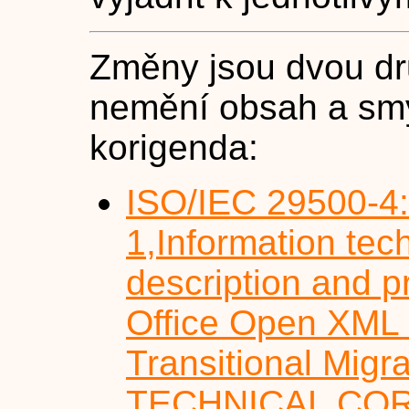
Změny jsou dvou dr
nemění obsah a smys
korigenda:
ISO/IEC 29500-4
1,Information te
description and p
Office Open XML F
Transitional Migra
TECHNICAL CO