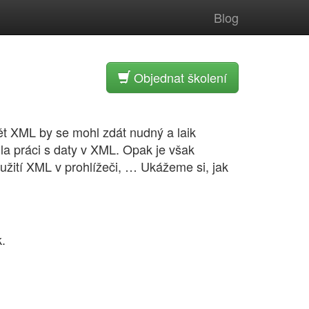
Blog
Objednat školení
ět XML by se mohl zdát nudný a laik
la práci s daty v XML. Opak je však
žití XML v prohlížeči, … Ukážeme si, jak
.