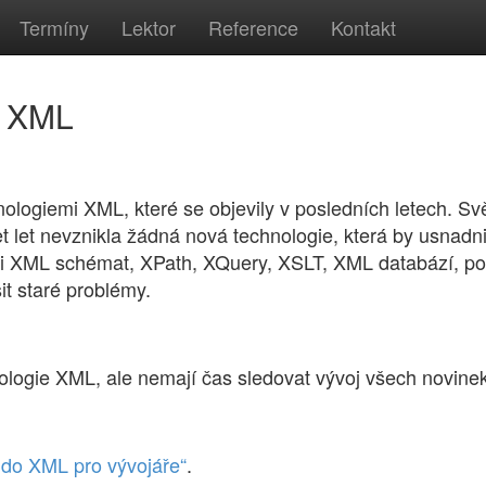
Termíny
Lektor
Reference
Kontakt
ě XML
ologiemi XML, které se objevily v posledních letech. Sv
 let nevznikla žádná nová technologie, která by usnadni
i XML schémat, XPath, XQuery, XSLT, XML databází, pou
it staré problémy.
nologie XML, ale nemají čas sledovat vývoj všech novinek
do XML pro vývojáře“
.