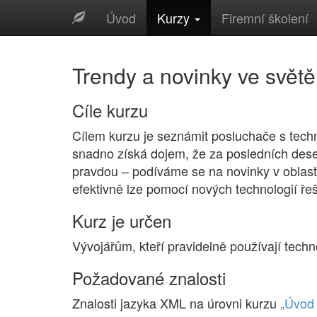
Úvod
Kurzy
Firemní školení
Trendy a novinky ve svět
Cíle kurzu
Cílem kurzu je seznámit posluchače s techn
snadno získá dojem, že za posledních deset
pravdou – podíváme se na novinky v oblast
efektivně lze pomocí nových technologií řeš
Kurz je určen
Vývojářům, kteří pravidelně používají tech
Požadované znalosti
Znalosti jazyka XML na úrovni kurzu
„Úvod 